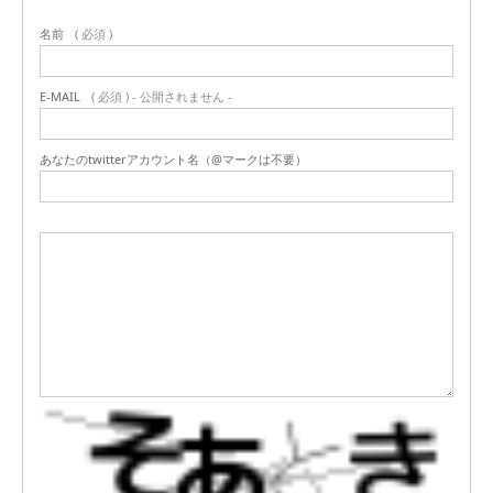
名前
( 必須 )
E-MAIL
( 必須 ) - 公開されません -
あなたのtwitterアカウント名（@マークは不要）