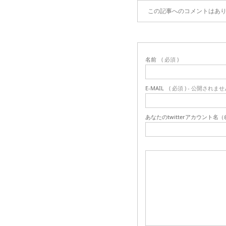
この記事へのコメントはあ
名前
( 必須 )
E-MAIL
( 必須 ) - 公開されませ
あなたのtwitterアカウント名