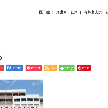
4-5
医 療 ｜
介護サービス ｜
有料老人ホーム
5
+1
Hatena
Pocket
RSS
feedly
Pin it