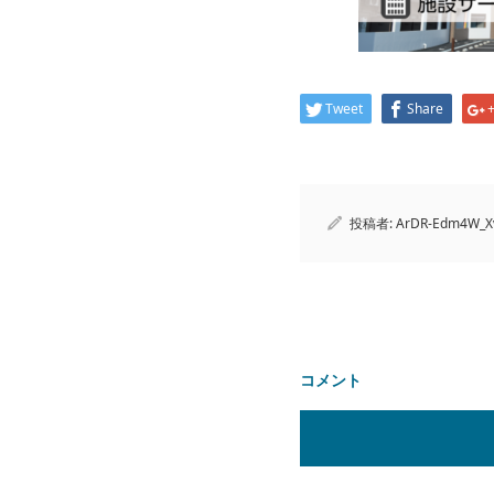
Tweet
Share
投稿者:
ArDR-Edm4W_X
コメント