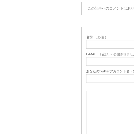
この記事へのコメントはあ
名前
( 必須 )
E-MAIL
( 必須 ) - 公開されませ
あなたのtwitterアカウント名