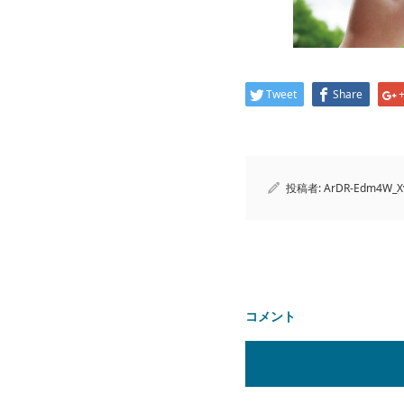
Tweet
Share
投稿者:
ArDR-Edm4W_X
コメント