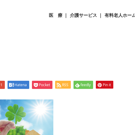
医 療 ｜
介護サービス ｜
有料老人ホーム
+1
Hatena
Pocket
RSS
feedly
Pin it