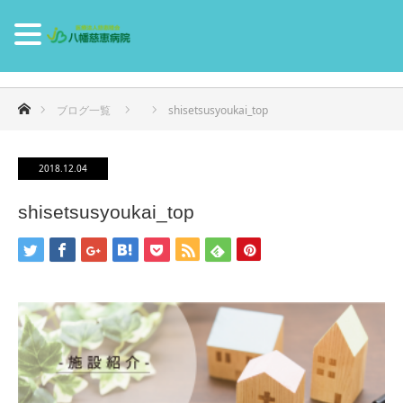
ホーム
ブログ一覧
shisetsusyoukai_top
2018.12.04
shisetsusyoukai_top