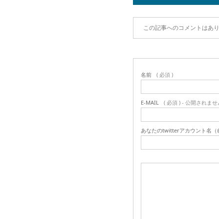
この記事へのコメントはあ
名前
( 必須 )
E-MAIL
( 必須 ) - 公開されませ
あなたのtwitterアカウント名