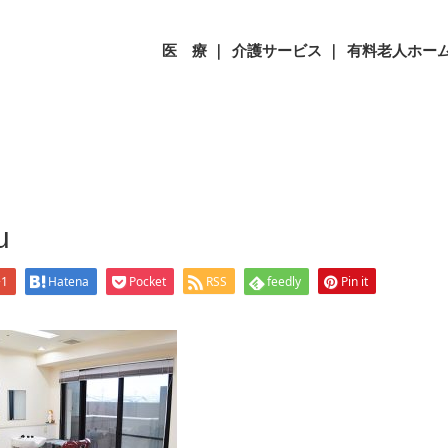
iyou
医 療 ｜
介護サービス ｜
有料老人ホーム
u
+1
Hatena
Pocket
RSS
feedly
Pin it