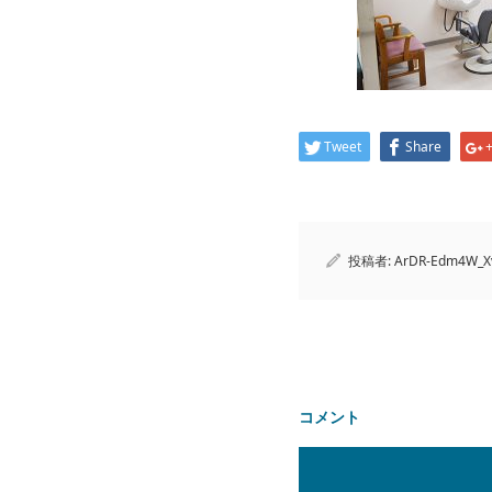
Tweet
Share
投稿者:
ArDR-Edm4W_X
コメント