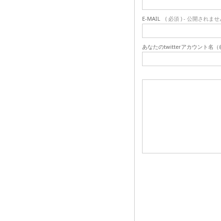
E-MAIL
( 必須 ) - 公開されませ
あなたのtwitterアカウント名