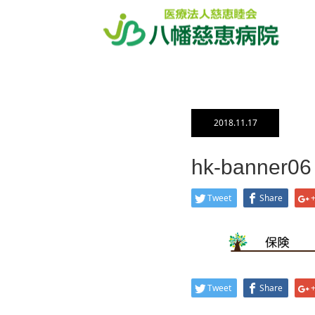
ホーム
ブログ一覧
hk-banner
2018.11.17
hk-banner06
Tweet
Share
Tweet
Share