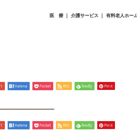
06
医 療 ｜
介護サービス ｜
有料老人ホーム
+1
Hatena
Pocket
RSS
feedly
Pin it
+1
Hatena
Pocket
RSS
feedly
Pin it