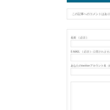
この記事へのコメントはあ
名前
( 必須 )
E-MAIL
( 必須 ) - 公開されませ
あなたのtwitterアカウント名