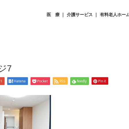
ージ7
医 療 ｜
介護サービス ｜
有料老人ホーム
ジ7
+1
Hatena
Pocket
RSS
feedly
Pin it