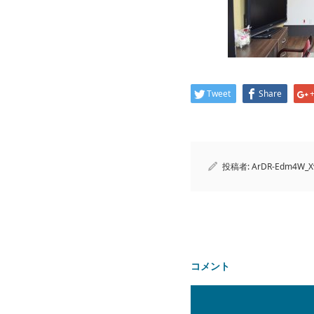
Tweet
Share
投稿者:
ArDR-Edm4W_X
コメント